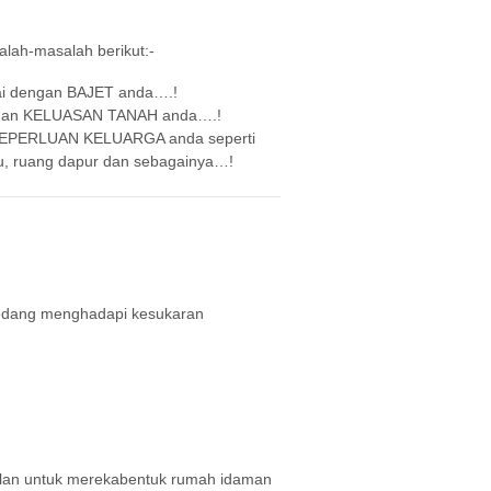
ah-masalah berikut:-
ai dengan BAJET anda….!
engan KELUASAN TANAH anda….!
n KEPERLUAN KELUARGA anda seperti
tamu, ruang dapur dan sebagainya…!
edang menghadapi kesukaran
pelan untuk merekabentuk rumah idaman