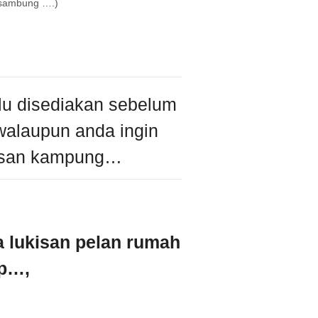
sambung ….)
lu disediakan sebelum
alaupun anda ingin
asan kampung…
a lukisan pelan rumah
ap…,