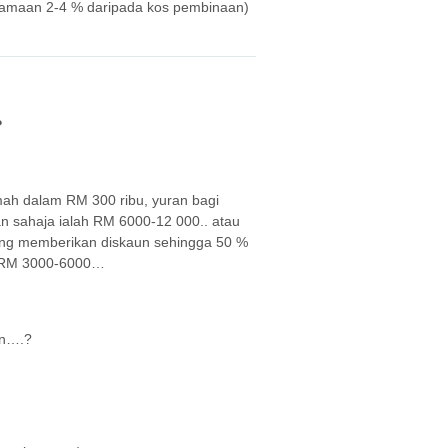
rsamaan 2-4 % daripada kos pembinaan)
?
mah dalam RM 300 ribu, yuran bagi
an sahaja ialah RM 6000-12 000.. atau
ang memberikan diskaun sehingga 50 %
a RM 3000-6000…
an….?