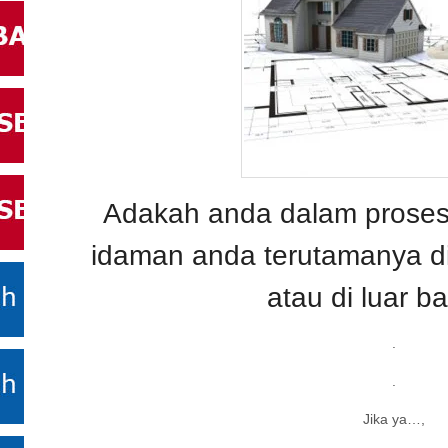
Adakah anda dalam prose
idaman anda terutamanya 
atau di luar b
.
.
Jika ya…,