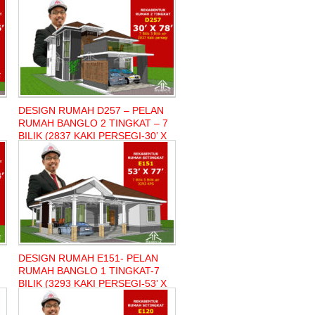
45’)
DESIGN RUMAH D257 – PELAN
RUMAH BANGLO 2 TINGKAT – 7
BILIK (2837 KAKI PERSEGI-30’ X
78’)
DESIGN RUMAH E151- PELAN
RUMAH BANGLO 1 TINGKAT-7
BILIK (3293 KAKI PERSEGI-53’ X
77’)