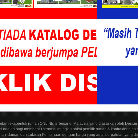
an rekabentuk rumah ONLINE terbesar di Malaysia yang diasaskan oleh Design
i adalah bagi membantu seramai mungkin bakal pemilik rumah & kontraktor bina
ah idaman dan Lukisan Pembinaan dengan harga yang amat berpatutan yang dise