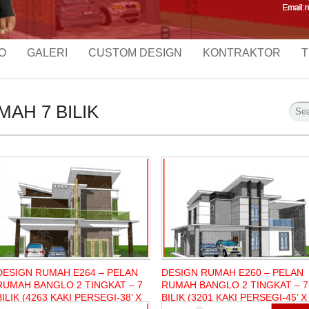
O
GALERI
CUSTOM DESIGN
KONTRAKTOR
T
MAH 7 BILIK
DESIGN RUMAH E264 – PELAN
DESIGN RUMAH E260 – PELAN
RUMAH BANGLO 2 TINGKAT – 7
RUMAH BANGLO 2 TINGKAT – 7
BILIK (4263 KAKI PERSEGI-38’ X
BILIK (3201 KAKI PERSEGI-45’ X