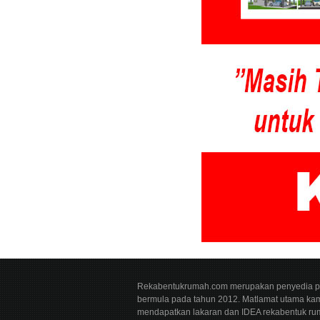
Rekabentukrumah.com merupakan penyedia pel
bermula pada tahun 2012. Matlamat utama kam
mendapatkan lakaran dan IDEA rekabentuk rum