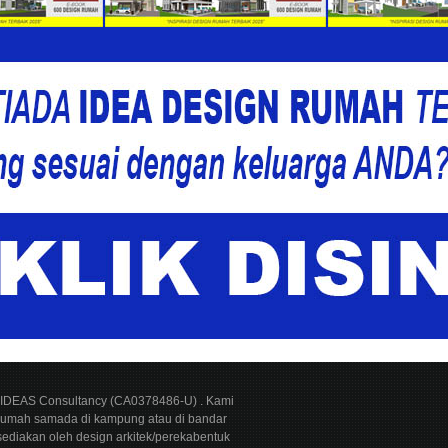
 IDEAS Consultancy (CA0378486-U) . Kami
 rumah samada di kampung atau di bandar
diakan oleh design arkitek/perekabentuk