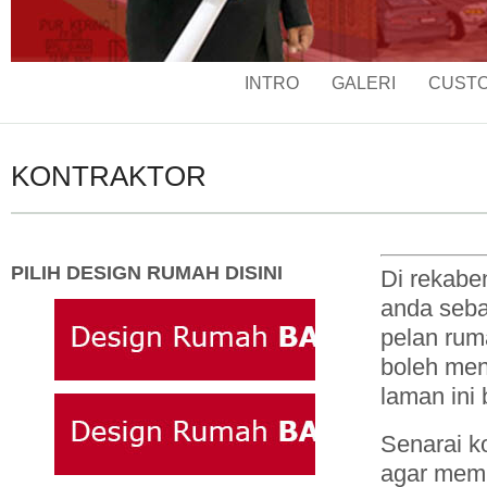
INTRO
GALERI
CUSTO
KONTRAKTOR
PILIH DESIGN RUMAH DISINI
Di rekab
anda seba
pelan rum
boleh men
laman ini
Senarai k
agar memb