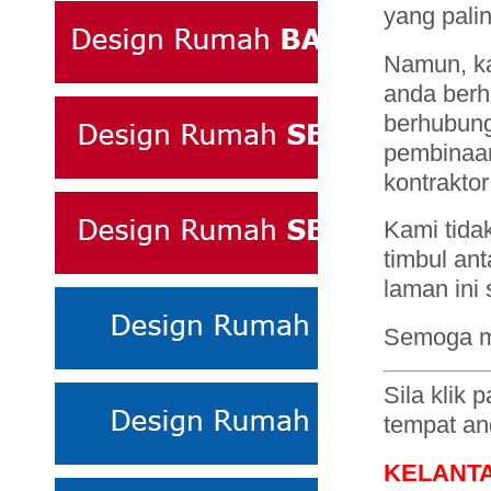
yang pali
Namun, ka
anda berh
berhubun
pembinaan
kontraktor
Kami tida
timbul an
laman ini
Semoga m
Sila klik
tempat an
KELANT