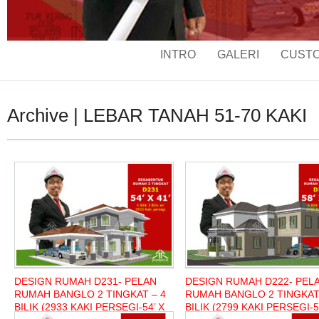
INTRO
GALERI
CUSTO
Archive | LEBAR TANAH 51-70 KAKI
DESIGN RUMAH D231- PELAN
DESIGN RUMAH D222- PEL
RUMAH BANGLO 2 TINGKAT – 4
RUMAH BANGLO 2 TINGKAT 
BILIK (2933 KAKI PERSEGI-54’ X
BILIK (2799 KAKI PERSEGI-5