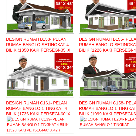
DESIGN RUMAH B158- PELAN
DESIGN RUMAH B155- PEL
RUMAH BANGLO SETINGKAT 4
RUMAH BANGLO SETINGKA
BILIK (1350 KAKI PERSEGI-35’ X
BILIK (1226 KAKI PERSEGI-4
48’)
35’)
DESIGN RUMAH C161- PELAN
DESIGN RUMAH C158- PEL
RUMAH BANGLO 1 TINGKAT-4
RUMAH BANGLO 1 TINGKAT
BILIK (1736 KAKI PERSEGI-60’ X
BILIK (1999 KAKI PERSEGI-6
34’)
53’)