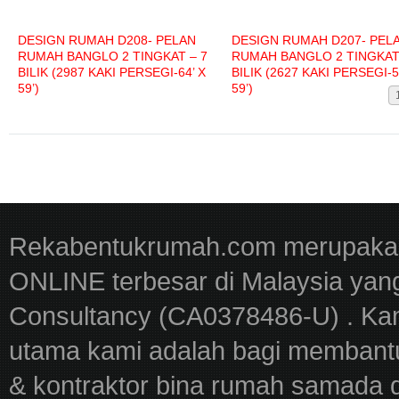
DESIGN RUMAH D208- PELAN
DESIGN RUMAH D207- PEL
RUMAH BANGLO 2 TINGKAT – 7
RUMAH BANGLO 2 TINGKAT 
BILIK (2987 KAKI PERSEGI-64’ X
BILIK (2627 KAKI PERSEGI-5
59’)
59’)
Rekabentukrumah.com merupakan
ONLINE terbesar di Malaysia yan
Consultancy (CA0378486-U) . Kam
utama kami adalah bagi membantu
& kontraktor bina rumah samada 