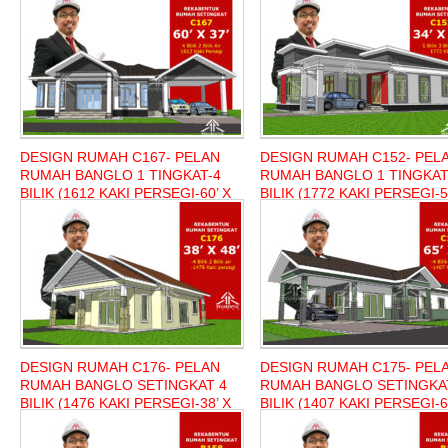
41’)
49’)
DESIGN RUMAH C167- PELAN
DESIGN RUMAH C152- PEL
RUMAH BANGLO 1 TINGKAT-4
RUMAH BANGLO 1 TINGKAT
BILIK (1612 KAKI PERSEGI-60’ X
BILIK (1772 KAKI PERSEGI-5
37’)
34’)
DESIGN RUMAH C176- PELAN
DESIGN RUMAH C175- PEL
RUMAH BANGLO SETINGKAT 4
RUMAH BANGLO SETINGKA
BILIK (1476 KAKI PERSEGI-38’ X
BILIK (1407 KAKI PERSEGI-6
48’)
29’)