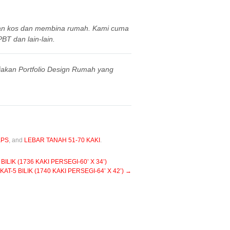
aan kos dan membina rumah. Kami cuma
BT dan lain-lain.
iakan Portfolio Design Rumah yang
KPS
, and
LEBAR TANAH 51-70 KAKI
.
IK (1736 KAKI PERSEGI-60’ X 34’)
-5 BILIK (1740 KAKI PERSEGI-64’ X 42’)
→