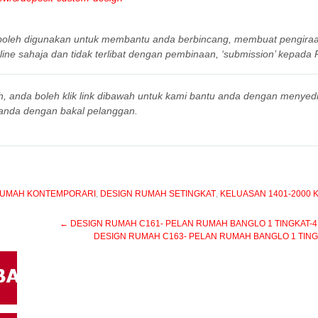
a boleh digunakan untuk membantu anda berbincang, membuat pengir
ine sahaja dan tidak terlibat dengan pembinaan, ‘submission’ kepada P
h, anda boleh klik link dibawah untuk kami bantu anda dengan menyed
anda dengan bakal pelanggan.
RUMAH KONTEMPORARI
,
DESIGN RUMAH SETINGKAT
,
KELUASAN 1401-2000 
←
DESIGN RUMAH C161- PELAN RUMAH BANGLO 1 TINGKAT-4 BIL
DESIGN RUMAH C163- PELAN RUMAH BANGLO 1 TINGKAT