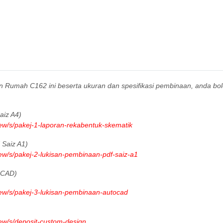
gn Rumah C162 ini beserta ukuran dan spesifikasi pembinaan, anda bo
iz A4)
iew/s/pakej-1-laporan-rekabentuk-skematik
Saiz A1)
iew/s/pakej-2-lukisan-pembinaan-pdf-saiz-a1
oCAD)
iew/s/pakej-3-lukisan-pembinaan-autocad
iew/s/deposit-custom-design