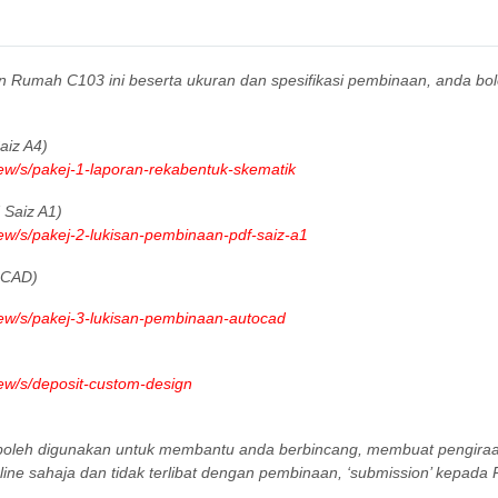
gn Rumah C103 ini beserta ukuran dan spesifikasi pembinaan, anda bo
iz A4)
iew/s/pakej-1-laporan-rekabentuk-skematik
Saiz A1)
iew/s/pakej-2-lukisan-pembinaan-pdf-saiz-a1
oCAD)
iew/s/pakej-3-lukisan-pembinaan-autocad
iew/s/deposit-custom-design
a boleh digunakan untuk membantu anda berbincang, membuat pengir
ine sahaja dan tidak terlibat dengan pembinaan, ‘submission’ kepada P