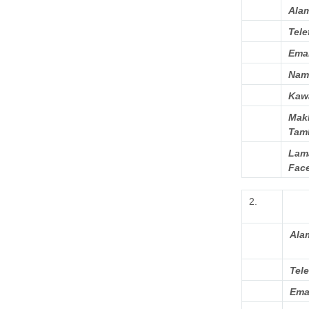
Ala
Tele
Emai
Nam
Kaw
Mak
Tam
Lam
Fac
2.
Ala
Tel
Ema