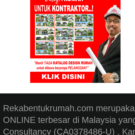
Rekabentukrumah.com merupakan
ONLINE terbesar di Malaysia yan
Consultancy (CA0378486-U) . Kam