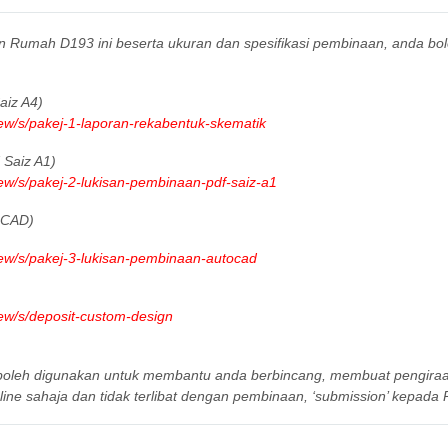
gn Rumah D193 ini beserta ukuran dan spesifikasi pembinaan, anda bo
iz A4)
iew/s/pakej-1-laporan-rekabentuk-skematik
Saiz A1)
iew/s/pakej-2-lukisan-pembinaan-pdf-saiz-a1
oCAD)
iew/s/pakej-3-lukisan-pembinaan-autocad
iew/s/deposit-custom-design
a boleh digunakan untuk membantu anda berbincang, membuat pengir
ine sahaja dan tidak terlibat dengan pembinaan, ‘submission’ kepada P