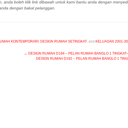
h, anda boleh klik link dibawah untuk kami bantu anda dengan menyed
anda dengan bakal pelanggan.
RUMAH KONTEMPORARI
,
DESIGN RUMAH SETINGKAT
, and
KELUASAN 2001-30
←
DESIGN RUMAH D194 – PELAN RUMAH BANGLO 1 TINGKAT-4 BI
DESIGN RUMAH D192 – PELAN RUMAH BANGLO 1 TINGKAT