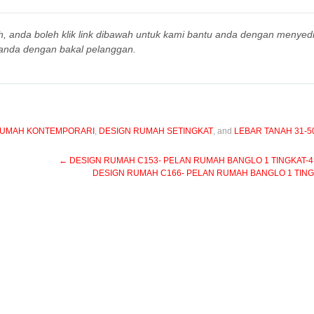
h, anda boleh klik link dibawah untuk kami bantu anda dengan menyed
anda dengan bakal pelanggan.
RUMAH KONTEMPORARI
,
DESIGN RUMAH SETINGKAT
, and
LEBAR TANAH 31-5
←
DESIGN RUMAH C153- PELAN RUMAH BANGLO 1 TINGKAT-4 BIL
DESIGN RUMAH C166- PELAN RUMAH BANGLO 1 TINGKAT