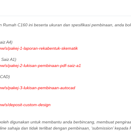
gn Rumah C160 ini beserta ukuran dan spesifikasi pembinaan, anda bo
iz A4)
iew/s/pakej-1-laporan-rekabentuk-skematik
Saiz A1)
iew/s/pakej-2-lukisan-pembinaan-pdf-saiz-a1
oCAD)
iew/s/pakej-3-lukisan-pembinaan-autocad
iew/s/deposit-custom-design
a boleh digunakan untuk membantu anda berbincang, membuat pengir
ine sahaja dan tidak terlibat dengan pembinaan, ‘submission’ kepada P