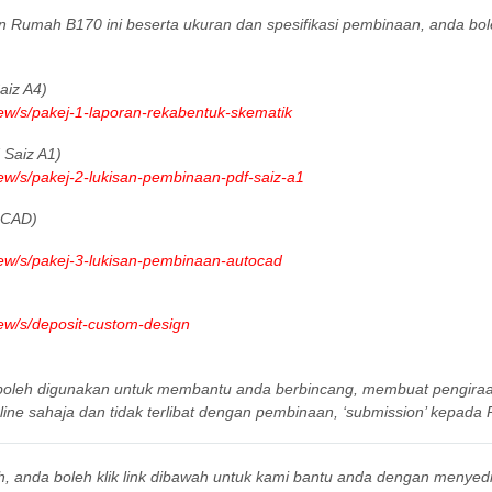
gn Rumah B170 ini beserta ukuran dan spesifikasi pembinaan, anda bo
iz A4)
iew/s/pakej-1-laporan-rekabentuk-skematik
Saiz A1)
iew/s/pakej-2-lukisan-pembinaan-pdf-saiz-a1
oCAD)
iew/s/pakej-3-lukisan-pembinaan-autocad
iew/s/deposit-custom-design
a boleh digunakan untuk membantu anda berbincang, membuat pengir
ine sahaja dan tidak terlibat dengan pembinaan, ‘submission’ kepada P
h, anda boleh klik link dibawah untuk kami bantu anda dengan menyed