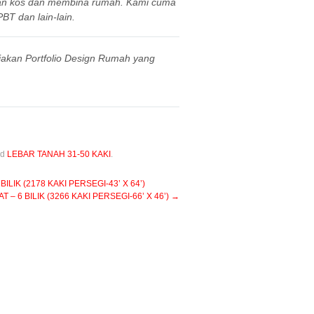
aan kos dan membina rumah. Kami cuma
BT dan lain-lain.
iakan Portfolio Design Rumah yang
nd
LEBAR TANAH 31-50 KAKI
.
IK (2178 KAKI PERSEGI-43’ X 64’)
 6 BILIK (3266 KAKI PERSEGI-66’ X 46’)
→