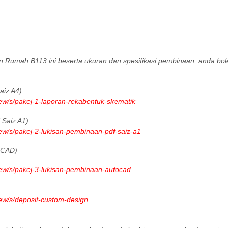
gn Rumah B113 ini beserta ukuran dan spesifikasi pembinaan, anda bo
iz A4)
iew/s/pakej-1-laporan-rekabentuk-skematik
Saiz A1)
iew/s/pakej-2-lukisan-pembinaan-pdf-saiz-a1
oCAD)
iew/s/pakej-3-lukisan-pembinaan-autocad
iew/s/deposit-custom-design